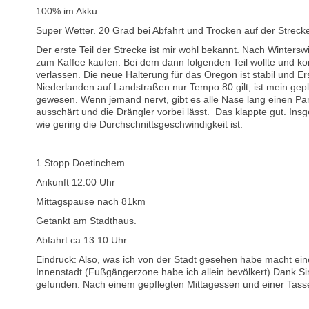
100% im Akku
Super Wetter. 20 Grad bei Abfahrt und Trocken auf der Streck
Der erste Teil der Strecke ist mir wohl bekannt. Nach Winters
zum Kaffee kaufen. Bei dem dann folgenden Teil wollte und kon
verlassen. Die neue Halterung für das Oregon ist stabil und Er
Niederlanden auf Landstraßen nur Tempo 80 gilt, ist mein gep
gewesen. Wenn jemand nervt, gibt es alle Nase lang einen Pa
ausschärt und die Drängler vorbei lässt. Das klappte gut. In
wie gering die Durchschnittsgeschwindigkeit ist.
1 Stopp Doetinchem
Ankunft 12:00 Uhr
Mittagspause nach 81km
Getankt am Stadthaus.
Abfahrt ca 13:10 Uhr
Eindruck: Also, was ich von der Stadt gesehen habe macht ein
Innenstadt (Fußgängerzone habe ich allein bevölkert) Dank Sir
gefunden. Nach einem gepflegten Mittagessen und einer Tasse 