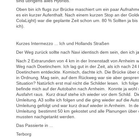
sind übrigens alles Hybrids.
Oben bin ich flugs zur Brücke maschiert um ein paar Aufnahme
es ein kurzer Aufenthalt. Nach einem kurzen Stop an der Gol
ColaLight) war die geplante Zeit schon um. 80 % Sollten ja bis
ich).
Kurzes Intermezzo ... Ich und Hollands Straßen
Der Weg zurück sollte nach Navi identisch dem sein, den ich
Nach 2 Extrarunden von 4 km in der Innenstadt von Arnheim w
Weg nach Doetinchem. Ich lag gut in der Zeit, als ich nach 24
Doetinchem entdeckte. Komisch, dachte ich. Die Brücke über 
in Ordnung. Mag sein, auf dem Rückweg war sie aber gesprerrt
Situation? Natürlich erst mal nicht die Schilder lesen. Ich folg
befinde mich auf der Autobahn nach Arnheim. Konnte ja wohl ni
Ausfahrt raus. Kurz drauf stehe ich wieder vor dem Schild. Di
Umleitung. A3 sollte ich folgen und die ging wieder auf die Aut
Umleitung gefolgt und war kurz drauf wieder in Arnheim. In 
Umleitung bestimmt 50 km gekostet und alle Planungen über
mussten nachgetankt werden.
Das Passierte in ...
Terborg