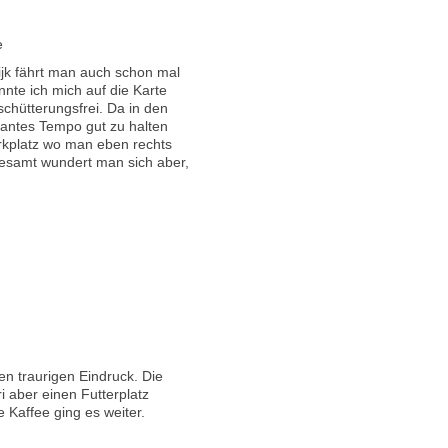
e
wijk fährt man auch schon mal
nte ich mich auf die Karte
schütterungsfrei. Da in den
lantes Tempo gut zu halten
rkplatz wo man eben rechts
sgesamt wundert man sich aber,
en traurigen Eindruck. Die
i aber einen Futterplatz
Kaffee ging es weiter.