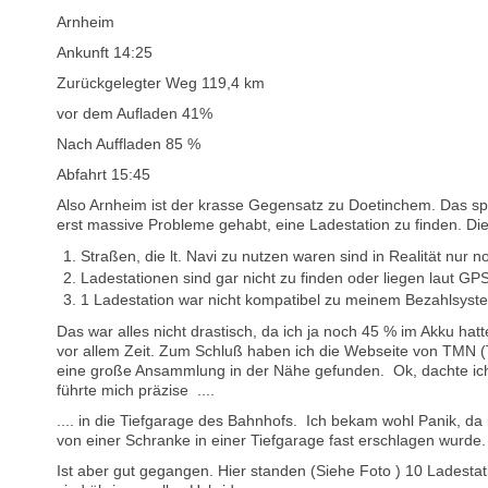
Arnheim
Ankunft 14:25
Zurückgelegter Weg 119,4 km
vor dem Aufladen 41%
Nach Auffladen 85 %
Abfahrt 15:45
Also Arnheim ist der krasse Gegensatz zu Doetinchem. Das s
erst massive Probleme gehabt, eine Ladestation zu finden. D
Straßen, die lt. Navi zu nutzen waren sind in Realität nur
Ladestationen sind gar nicht zu finden oder liegen laut G
1 Ladestation war nicht kompatibel zu meinem Bezahlsyst
Das war alles nicht drastisch, da ich ja noch 45 % im Akku hat
vor allem Zeit. Zum Schluß haben ich die Webseite von TMN
eine große Ansammlung in der Nähe gefunden. Ok, dachte ich 
führte mich präzise ....
.... in die Tiefgarage des Bahnhofs. Ich bekam wohl Panik, da 
von einer Schranke in einer Tiefgarage fast erschlagen wurde.
Ist aber gut gegangen. Hier standen (Siehe Foto ) 10 Ladesta