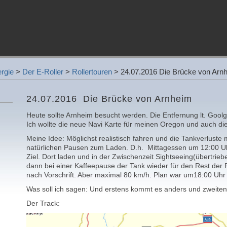
rgie
>
Der E-Roller
>
Rollertouren
>
24.07.2016 Die Brücke von Arn
24.07.2016 Die Brücke von Arnheim
Heute sollte Arnheim besucht werden. Die Entfernung lt. Goo
Ich wollte die neue Navi Karte für meinen Oregon und auch d
Meine Idee: Möglichst realistisch fahren und die Tankverluste
natürlichen Pausen zum Laden. D.h. Mittagessen um 12:00 Uh
Ziel. Dort laden und in der Zwischenzeit Sightseeing(übertrie
dann bei einer Kaffeepause der Tank wieder für den Rest der 
nach Vorschrift. Aber maximal 80 km/h. Plan war um18:00 Uhr
Was soll ich sagen: Und erstens kommt es anders und zweiten
Der Track: