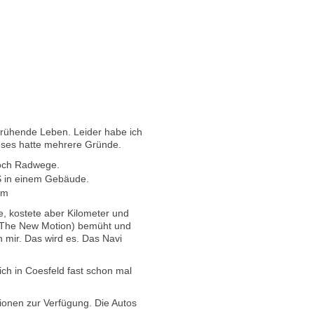
prühende Leben. Leider habe ich
ieses hatte mehrere Gründe.
 noch Radwege.
PS in einem Gebäude.
em
te, kostete aber Kilometer und
 (The New Motion) bemüht und
mir. Das wird es. Das Navi
ich in Coesfeld fast schon mal
tionen zur Verfügung. Die Autos