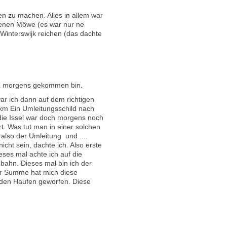
n zu machen. Alles in allem war
denen Möwe (es war nur ne
 Winterswijk reichen (das dachte
 ja morgens gekommen bin.
ar ich dann auf dem richtigen
 km Ein Umleitungsschild nach
die Issel war doch morgens noch
. Was tut man in einer solchen
e also der Umleitung und ....
cht sein, dachte ich. Also erste
eses mal achte ich auf die
obahn. Dieses mal bin ich der
der Summe hat mich diese
 den Haufen geworfen. Diese